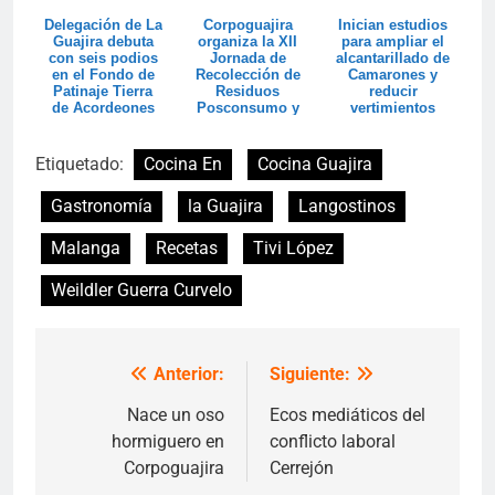
Delegación de La
Corpoguajira
Inician estudios
Guajira debuta
organiza la XII
para ampliar el
con seis podios
Jornada de
alcantarillado de
en el Fondo de
Recolección de
Camarones y
Patinaje Tierra
Residuos
reducir
de Acordeones
Posconsumo y
vertimientos
espera superar
hacia el
las 20 t...
Santuar...
Etiquetado:
Cocina En
Cocina Guajira
Gastronomía
la Guajira
Langostinos
Malanga
Recetas
Tivi López
Weildler Guerra Curvelo
Anterior:
Siguiente:
Navegación
de
Nace un oso
Ecos mediáticos del
hormiguero en
conflicto laboral
entradas
Corpoguajira
Cerrejón