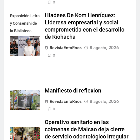
0
Hiadees De Kom Henríquez:
Exposición Letra
Lideresa empresarial y social
y Consenshi de
comprometida con el desarrollo
la Biblioteca
de Riohacha
Nacional de
Aruba en San
RevistaEntoRnos
8 agosto, 2026
Nicolás.
0
Manifiesto di reflexion
RevistaEntoRnos
8 agosto, 2026
0
Operativo sanitario en las
colmenas de Maicao deja cierre
de servicio odontológico irregular