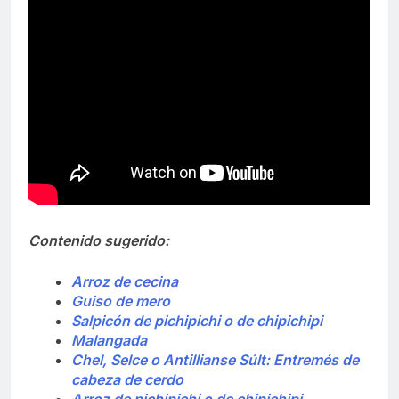
Contenido sugerido:
Arroz de cecina
Guiso de mero
Salpicón de pichipichi o de chipichipi
Malangada
Chel, Selce o Antillianse Súlt: Entremés de
cabeza de cerdo