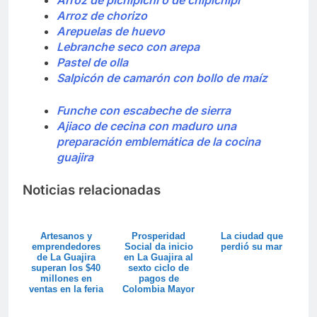
Arroz de pichipichi o de chipichipi
Arroz de chorizo
Arepuelas de huevo
Lebranche seco con arepa
Pastel de olla
Salpicón de camarón con bollo de maíz
Funche con escabeche de sierra
Ajiaco de cecina con maduro una
preparación emblemática de la cocina
guajira
Noticias relacionadas
Artesanos y
Prosperidad
La ciudad que
emprendedores
Social da inicio
perdió su mar
de La Guajira
en La Guajira al
superan los $40
sexto ciclo de
millones en
pagos de
ventas en la feria
Colombia Mayor
Colombia son ...