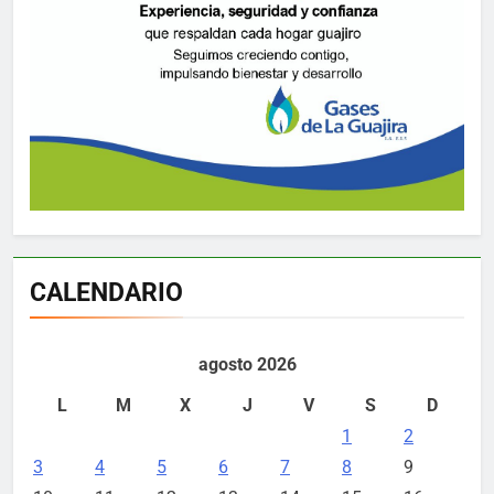
CALENDARIO
agosto 2026
L
M
X
J
V
S
D
1
2
3
4
5
6
7
8
9