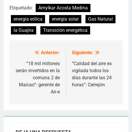
Etiquetado:
Amylkar Acosta Medina
energía eólica
energía solar
Gas Natural
la Guajira
Transición energética
Anterior:
Siguiente:
Navegación
de
“18 mil millones
“Calidad del aire es
serán invertidos en la
vigilada todos los
entradas
comuna 2 de
días durante las 24
Maicao”: gerente de
horas”: Cerrejón
Air-e