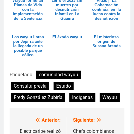
Wayuu formulan
cerró el 2023 sin
Vidas | La
Planes de Vida
muertes por
Gobernación
con la
desnutrición
continúa en la
implementación
infantil en La
lucha contra la
de la Sentencia
Guajira
desnutrición
T-302
infantil en
comu...
Los wayuu lloran
El éxodo wayuu
El misterioso
por Jepirra ante
origen de
la llegada de un
Susana Arends
posible parque
eólico
Etiquetado:
comunidad wayuu
Consulta previa
Estado
Fredy González Zubiría
Indigenas
Wayuu
Anterior:
Siguiente:
Navegación
de
Electricaribe realizó
Chefs colombianos