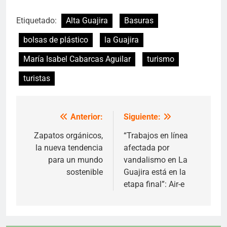
mundo
Etiquetado:
Alta Guajira
Basuras
bolsas de plástico
la Guajira
María Isabel Cabarcas Aguilar
turismo
turistas
Anterior:
Siguiente:
Navegación
de
Zapatos orgánicos,
“Trabajos en línea
la nueva tendencia
afectada por
entradas
para un mundo
vandalismo en La
sostenible
Guajira está en la
etapa final”: Air-e