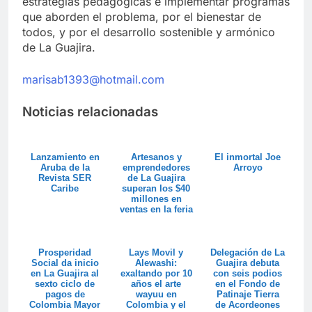
estrategias pedagógicas e implementar programas
que aborden el problema, por el bienestar de
todos, y por el desarrollo sostenible y armónico
de La Guajira.
marisab1393@hotmail.com
Noticias relacionadas
Lanzamiento en
Artesanos y
El inmortal Joe
Aruba de la
emprendedores
Arroyo
Revista SER
de La Guajira
Caribe
superan los $40
millones en
ventas en la feria
Colombia son ...
Prosperidad
Lays Movil y
Delegación de La
Social da inicio
Alewashi:
Guajira debuta
en La Guajira al
exaltando por 10
con seis podios
sexto ciclo de
años el arte
en el Fondo de
pagos de
wayuu en
Patinaje Tierra
Colombia Mayor
Colombia y el
de Acordeones