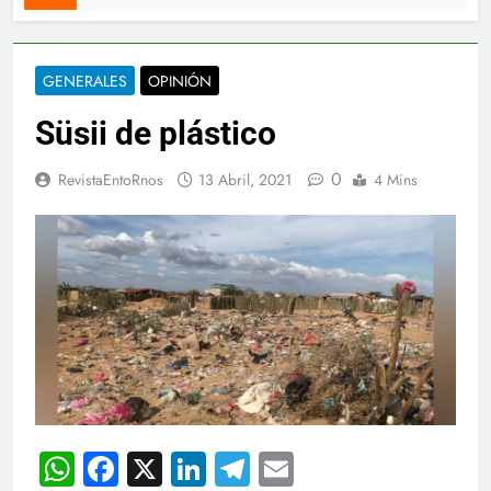
GENERALES
OPINIÓN
Süsii de plástico
0
RevistaEntoRnos
13 Abril, 2021
4 Mins
WhatsApp
Facebook
X
LinkedIn
Telegram
Email